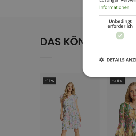
Informationen
Unbedingt
erforderlich
DAS KÖNNTE IHNEN
DETAILS ANZ
-11%
-49%