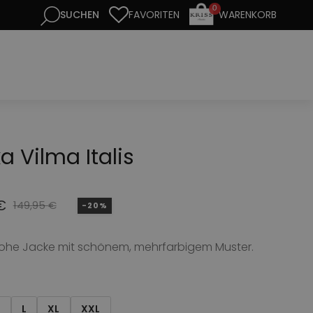
0
FAVORITEN
WARENKORB
a Vilma Italis
€
149,95
€
-20%
nglicher
er
ohe Jacke mit schönem, mehrfarbigem Muster.
 €
€.
M
L
XL
XXL