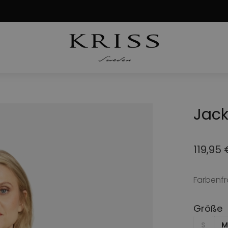
Jack
119,95
Ursprü
Aktuell
Preis
Preis
Farbenfr
war:
ist:
149,95
119,95 
Größe
S