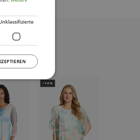
Unklassifizierte
KZEPTIEREN
-14%
-50%