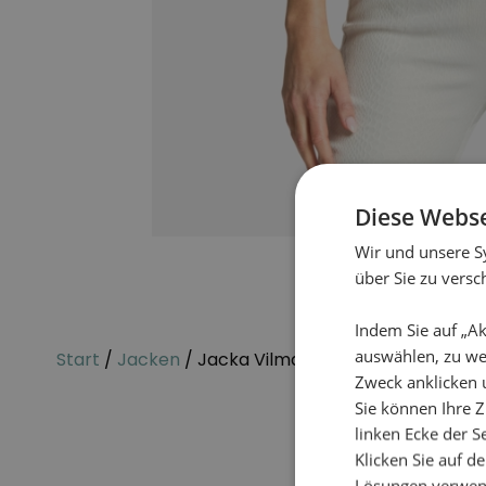
Diese Webse
Wir und unsere S
über Sie zu vers
Indem Sie auf „Ak
auswählen, zu we
Start
/
Jacken
/ Jacka Vilma Italis
Zweck anklicken 
Sie können Ihre Z
linken Ecke der Se
Klicken Sie auf d
Lösungen verwen