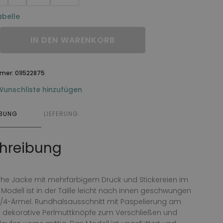
belle
IN DEN WARENKORB
mmer:
01I522875
Wunschliste hinzufügen
IBUNG
LIEFERUNG
hreibung
ohe Jacke mit mehrfarbigem Druck und Stickereien im
s Modell ist in der Taille leicht nach innen geschwungen
3/4-Ärmel. Rundhalsausschnitt mit Paspelierung am
 dekorative Perlmuttknöpfe zum Verschließen und