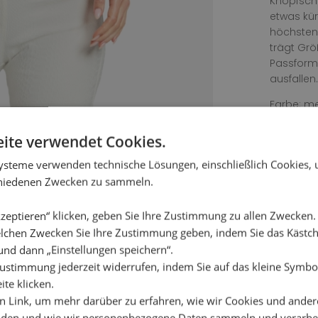
Knopfschl
etwas kür
höchsten 
trägt Gr
Passform
ausfallen.
Farbe: me
Material: 
ite verwendet Cookies.
Waschanle
ysteme verwenden technische Lösungen, einschließlich Cookies,
Wäschetro
chiedenen Zwecken zu sammeln.
kein Blei
zeptieren“ klicken, geben Sie Ihre Zustimmung zu allen Zwecken
lchen Zwecken Sie Ihre Zustimmung geben, indem Sie das Käst
und dann „Einstellungen speichern“.
ustimmung jederzeit widerrufen, indem Sie auf das kleine Symbol
ite klicken.
en Link, um mehr darüber zu erfahren, wie wir Cookies und ander
den und wie wir personenbezogene Daten sammeln und verarbe