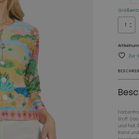
Größenta
Jacka
Vilma
Italis
Menge
Artikelnu
Zur 
BESCHRE
Besc
Farbenfr
Stoff. Da
und hat 
Rand und