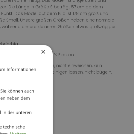
aufen vorne mittig. Das Modell ist ungefüttert und
zer. Die Länge in Größe S beträgt 57 cm ab dem
Punkt. Das Model auf dem Bild ist 178 cm groß und
öße Small. Unsere großen Größen haben eine normale
, während unsere kleineren Größen etwas großzügiger
hrfarbig
×
79 % Viskose, 19 % Nylon, 2 % Elastan
itung: 30 °C Feinwäsche, nicht einweichen, kein
 um Informationen
ckner, nicht chemisch reinigen lassen, nicht bügeln,
chmittel verwenden.
. Sie können auch
chen neben dem
 in der unteren
e technische
iten.
Weitere