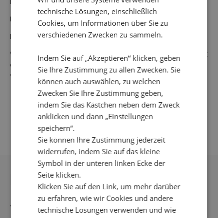
Bild ist 178 cm groß und trägt Größe Small.
technische Lösungen, einschließlich
Farbe: schwarz/mehrfarbig
Cookies, um Informationen über Sie zu
verschiedenen Zwecken zu sammeln.
Material: 95 % Polyester, 5 % Elastan
Waschanleitung: 30° Feinwäsche, auf links waschen, nicht
Indem Sie auf „Akzeptieren“ klicken, geben
einweichen, kein Wäschetrockner, keine Bleichmittel
Sie Ihre Zustimmung zu allen Zwecken. Sie
verwenden, nicht bügeln, nicht chemisch reinigen.
können auch auswählen, zu welchen
Zwecken Sie Ihre Zustimmung geben,
indem Sie das Kästchen neben dem Zweck
anklicken und dann „Einstellungen
speichern“.
Sie können Ihre Zustimmung jederzeit
widerrufen, indem Sie auf das kleine
Symbol in der unteren linken Ecke der
DAS KÖNNTE IHNEN
Seite klicken.
Klicken Sie auf den Link, um mehr darüber
AUCH GEFALLEN
zu erfahren, wie wir Cookies und andere
technische Lösungen verwenden und wie