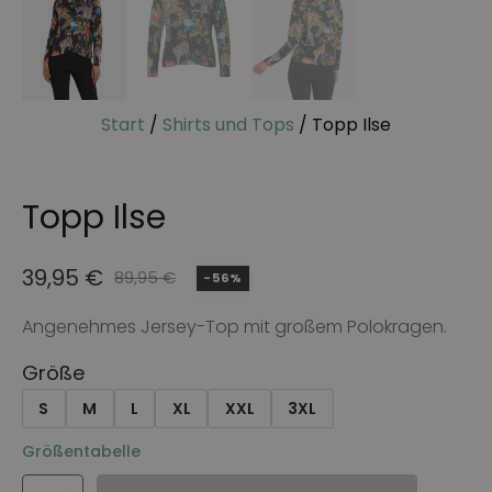
Start
/
Shirts und Tops
/ Topp Ilse
Topp Ilse
39,95
€
89,95
€
-56%
Ursprünglicher
Aktueller
Preis
Preis
Angenehmes Jersey-Top mit großem Polokragen.
war:
ist:
Größe
89,95 €
39,95 €.
S
M
L
XL
XXL
3XL
Größentabelle